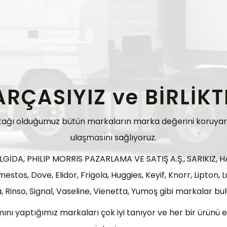
PARÇASIYIZ ve BİRLİK
rtağı olduğumuz bütün markaların marka değerini koruyarak,
ulaşmasını sağlıyoruz.
ALGİDA, PHILIP MORRIS PAZARLAMA VE SATIŞ A.Ş., SARIKIZ, 
omestos, Dove, Elidor, Frigola, Huggies, Keyif, Knorr, Lipto
 Rinso, Signal, Vaseline, Vienetta, Yumoş gibi markalar bu
mını yaptığımız markaları çok iyi tanıyor ve her bir ürünü 