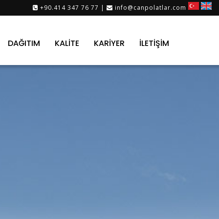
+90.414 347 76 77 |
info@canpolatlar.com
DAĞITIM
KALİTE
KARİYER
İLETİŞİM