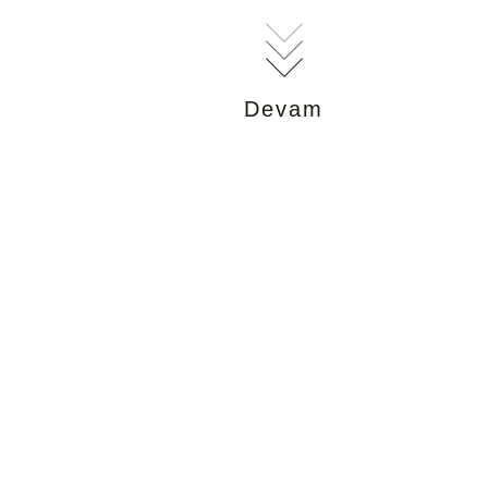
Devam
Z
 ürünlerini iyi tanıyoruz bu ürünlerin nihai müşteriye aynı şekilde